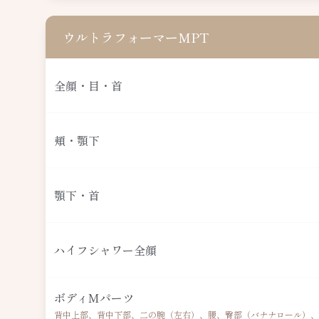
ウルトラフォーマーMPT
全顔・目・首
頬・顎下
顎下・首
ハイフシャワー全顔
ボディMパーツ
背中上部、背中下部、二の腕（左右）、腰、臀部（バナナロール）、