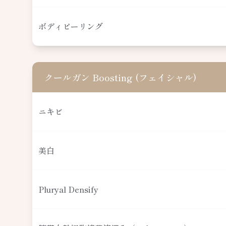
ボディピーリング
クールガン Boosting (フェイシャル)
ニキビ
美白
Pluryal Densify